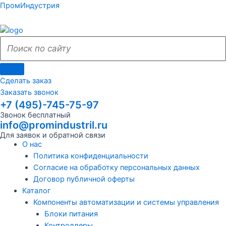
Поиск
Поиск
Перейти
Поиск
Меню
Поиск
Меню
ПромИндустрия
к
по
по
содержимому
сайту
сайту
Сделать заказ
Заказать звонок
+7 (495)-745-75-97
Звонок бесплатный
info@promindustril.ru
Для заявок и обратной связи
О нас
Политика конфиденциальности
Согласие на обработку персональных данных
Договор публичной оферты
Каталог
Компоненты автоматизации и системы управления
Блоки питания
Контроллеры