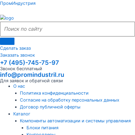
Поиск
Поиск
Перейти
Поиск
Меню
Поиск
Меню
ПромИндустрия
к
по
по
содержимому
сайту
сайту
Сделать заказ
Заказать звонок
+7 (495)-745-75-97
Звонок бесплатный
info@promindustril.ru
Для заявок и обратной связи
О нас
Политика конфиденциальности
Согласие на обработку персональных данных
Договор публичной оферты
Каталог
Компоненты автоматизации и системы управления
Блоки питания
Контроллеры