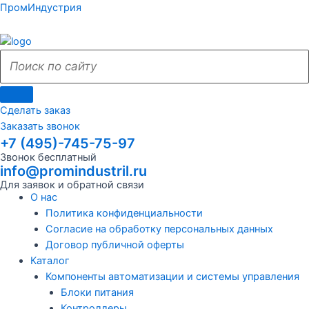
Поиск
Поиск
Перейти
Поиск
Меню
Поиск
Меню
ПромИндустрия
к
по
по
содержимому
сайту
сайту
Сделать заказ
Заказать звонок
+7 (495)-745-75-97
Звонок бесплатный
info@promindustril.ru
Для заявок и обратной связи
О нас
Политика конфиденциальности
Согласие на обработку персональных данных
Договор публичной оферты
Каталог
Компоненты автоматизации и системы управления
Блоки питания
Контроллеры