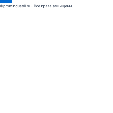
©promindustril.ru - Все права защищены.
Сделать заказ
Оставьте заявку и мы ответим в течение 15 минут
Я ознакомлен(а) и согласен(на) с условиями
Публичной
оферты
Я даю согласие на обработку моих персональных данных
Отправить запрос
×
Сделать заказ
Оставьте заявку и мы ответим в течение 15 минут