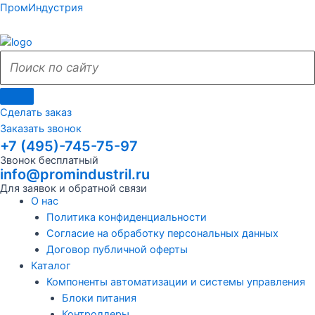
Поиск
Поиск
Перейти
Поиск
Меню
Поиск
Меню
ПромИндустрия
к
по
по
содержимому
сайту
сайту
Сделать заказ
Заказать звонок
+7 (495)-745-75-97
Звонок бесплатный
info@promindustril.ru
Для заявок и обратной связи
О нас
Политика конфиденциальности
Согласие на обработку персональных данных
Договор публичной оферты
Каталог
Компоненты автоматизации и системы управления
Блоки питания
Контроллеры