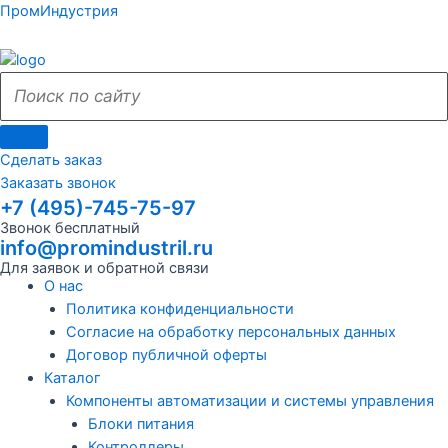
Поиск
Поиск
Перейти
Поиск
Меню
Поиск
Меню
ПромИндустрия
к
по
по
содержимому
сайту
сайту
Сделать заказ
Заказать звонок
+7 (495)-745-75-97
Звонок бесплатный
info@promindustril.ru
Для заявок и обратной связи
О нас
Политика конфиденциальности
Согласие на обработку персональных данных
Договор публичной оферты
Каталог
Компоненты автоматизации и системы управления
Блоки питания
Контроллеры