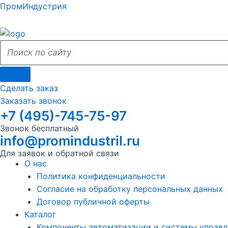
Поиск
Поиск
Перейти
Поиск
Меню
Поиск
Меню
ПромИндустрия
к
по
по
содержимому
сайту
сайту
Сделать заказ
Заказать звонок
+7 (495)-745-75-97
Звонок бесплатный
info@promindustril.ru
Для заявок и обратной связи
О нас
Политика конфиденциальности
Согласие на обработку персональных данных
Договор публичной оферты
Каталог
Компоненты автоматизации и системы управл