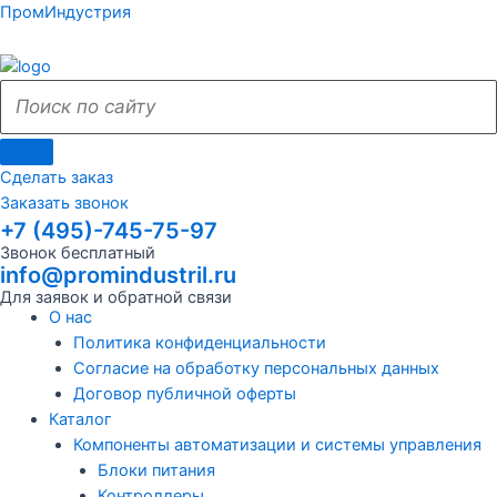
Поиск
Поиск
Перейти
Поиск
Меню
Поиск
Меню
ПромИндустрия
к
по
по
содержимому
сайту
сайту
Сделать заказ
Заказать звонок
+7 (495)-745-75-97
Звонок бесплатный
info@promindustril.ru
Для заявок и обратной связи
О нас
Политика конфиденциальности
Согласие на обработку персональных данных
Договор публичной оферты
Каталог
Компоненты автоматизации и системы управления
Блоки питания
Контроллеры