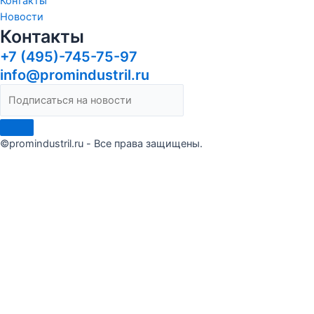
Контакты
Новости
Контакты
+7 (495)-745-75-97
info@promindustril.ru
©promindustril.ru - Все права защищены.
Сделать заказ
Оставьте заявку и мы ответим в течение 15 минут
Я ознакомлен(а) и согласен(на) с условиями
Публичной
оферты