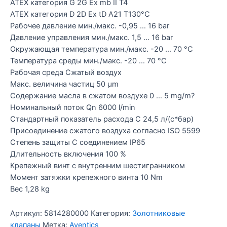
ATEX категория G 2G Ex mb II T4
ATEX категория D 2D Ex tD A21 T130°C
Рабочее давление мин./макс. -0,95 … 16 bar
Давление управления мин./макс. 1,5 … 16 bar
Окружающая температура мин./макс. -20 … 70 °C
Температура среды мин./макс. -20 … 70 °C
Рабочая среда Сжатый воздух
Макс. величина частиц 50 µm
Содержание масла в сжатом воздухе 0 … 5 mg/m?
Номинальный поток Qn 6000 l/min
Стандартный показатель расхода C 24,5 л/(с*бар)
Присоединение сжатого воздуха согласно ISO 5599
Степень защиты С соединением IP65
Длительность включения 100 %
Крепежный винт с внутренним шестигранником
Момент затяжки крепежного винта 10 Nm
Вес 1,28 kg
Артикул:
5814280000
Категория:
Золотниковые
клапаны
Метка:
Aventics