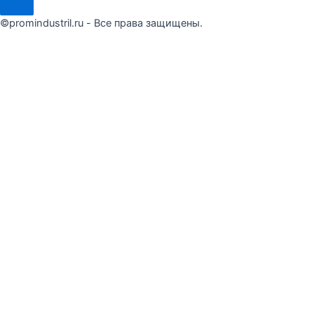
©promindustril.ru - Все права защищены.
Сделать заказ
Оставьте заявку и мы ответим в течение 15 минут
Я ознакомлен(а) и согласен(на) с условиями
Публичной
оферты
Я даю согласие на обработку моих персональных данных
Отправить запрос
×
Сделать заказ
Оставьте заявку и мы ответим в течение 15 минут