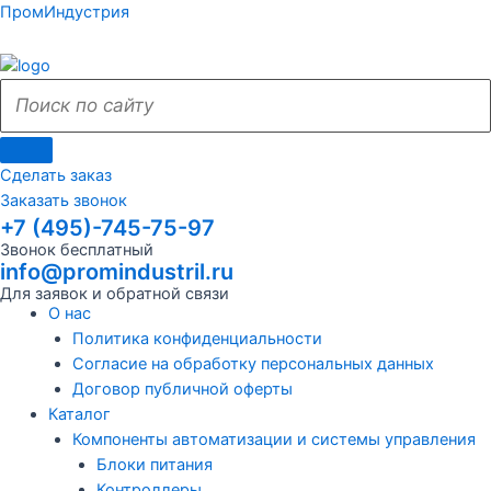
Поиск
Поиск
Перейти
Поиск
Меню
Поиск
Меню
ПромИндустрия
к
по
по
содержимому
сайту
сайту
Сделать заказ
Заказать звонок
+7 (495)-745-75-97
Звонок бесплатный
info@promindustril.ru
Для заявок и обратной связи
О нас
Политика конфиденциальности
Согласие на обработку персональных данных
Договор публичной оферты
Каталог
Компоненты автоматизации и системы управления
Блоки питания
Контроллеры