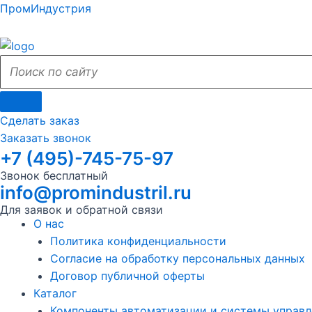
Поиск
Поиск
Перейти
Поиск
Меню
Поиск
Меню
ПромИндустрия
к
по
по
содержимому
сайту
сайту
Сделать заказ
Заказать звонок
+7 (495)-745-75-97
Звонок бесплатный
info@promindustril.ru
Для заявок и обратной связи
О нас
Политика конфиденциальности
Согласие на обработку персональных данных
Договор публичной оферты
Каталог
Компоненты автоматизации и системы управл