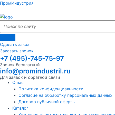
Поиск
Поиск
Перейти
Поиск
Меню
Поиск
Меню
ПромИндустрия
к
по
по
содержимому
сайту
сайту
Сделать заказ
Заказать звонок
+7 (495)-745-75-97
Звонок бесплатный
info@promindustril.ru
Для заявок и обратной связи
О нас
Политика конфиденциальности
Согласие на обработку персональных данных
Договор публичной оферты
Каталог
Компоненты автоматизации и системы управл