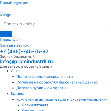
Поиск
Поиск
Перейти
Поиск
Меню
Поиск
Меню
ПромИндустрия
к
по
по
содержимому
сайту
сайту
Сделать заказ
Заказать звонок
+7 (495)-745-75-97
Звонок бесплатный
info@promindustril.ru
Для заявок и обратной связи
О нас
Политика конфиденциальности
Согласие на обработку персональных данных
Договор публичной оферты
Каталог
Компоненты автоматизации и системы управления
Блоки питания
Контроллеры