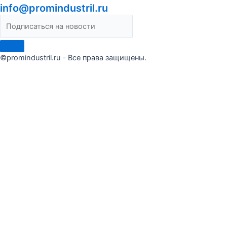
info@promindustril.ru
©promindustril.ru - Все права защищены.
Сделать заказ
Оставьте заявку и мы ответим в течение 15 минут
Я ознакомлен(а) и согласен(на) с условиями
Публичной
оферты
Я даю согласие на обработку моих персональных данных
Отправить запрос