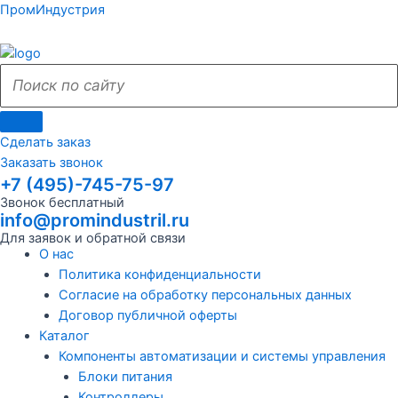
Поиск
Поиск
Перейти
Поиск
Меню
Поиск
Меню
ПромИндустрия
к
по
по
содержимому
сайту
сайту
Сделать заказ
Заказать звонок
+7 (495)-745-75-97
Звонок бесплатный
info@promindustril.ru
Для заявок и обратной связи
О нас
Политика конфиденциальности
Согласие на обработку персональных данных
Договор публичной оферты
Каталог
Компоненты автоматизации и системы управления
Блоки питания
Контроллеры