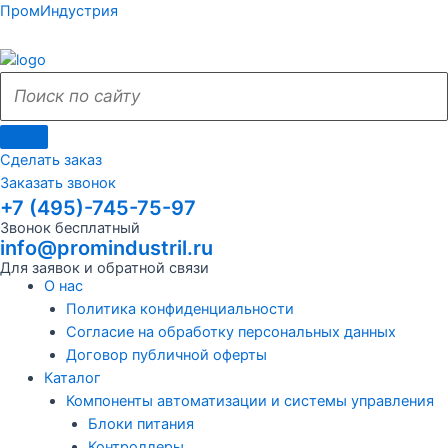
Поиск
Поиск
Перейти
Поиск
Меню
Поиск
Меню
ПромИндустрия
к
по
по
содержимому
сайту
сайту
Сделать заказ
Заказать звонок
+7 (495)-745-75-97
Звонок бесплатный
info@promindustril.ru
Для заявок и обратной связи
О нас
Политика конфиденциальности
Согласие на обработку персональных данных
Договор публичной оферты
Каталог
Компоненты автоматизации и системы управления
Блоки питания
Контроллеры