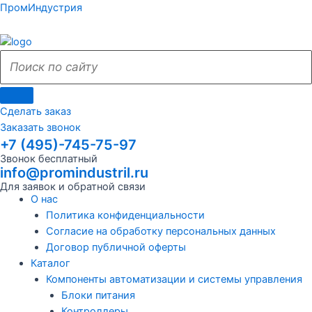
Поиск
Поиск
Перейти
Поиск
Меню
Поиск
Меню
ПромИндустрия
к
по
по
содержимому
сайту
сайту
Сделать заказ
Заказать звонок
+7 (495)-745-75-97
Звонок бесплатный
info@promindustril.ru
Для заявок и обратной связи
О нас
Политика конфиденциальности
Согласие на обработку персональных данных
Договор публичной оферты
Каталог
Компоненты автоматизации и системы управления
Блоки питания
Контроллеры