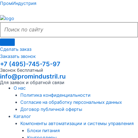
Поиск
Поиск
Перейти
Поиск
Меню
Поиск
Меню
ПромИндустрия
к
по
по
содержимому
сайту
сайту
Сделать заказ
Заказать звонок
+7 (495)-745-75-97
Звонок бесплатный
info@promindustril.ru
Для заявок и обратной связи
О нас
Политика конфиденциальности
Согласие на обработку персональных данных
Договор публичной оферты
Каталог
Компоненты автоматизации и системы управления
Блоки питания
Контроллеры