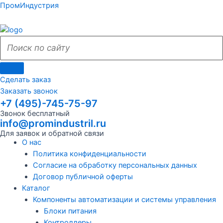
Поиск
Поиск
Перейти
Поиск
Меню
Поиск
Меню
ПромИндустрия
к
по
по
содержимому
сайту
сайту
Сделать заказ
Заказать звонок
+7 (495)-745-75-97
Звонок бесплатный
info@promindustril.ru
Для заявок и обратной связи
О нас
Политика конфиденциальности
Согласие на обработку персональных данных
Договор публичной оферты
Каталог
Компоненты автоматизации и системы управления
Блоки питания
Контроллеры