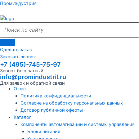
Поиск
Поиск
Перейти
Поиск
Меню
Поиск
Меню
ПромИндустрия
к
по
по
содержимому
сайту
сайту
Сделать заказ
Заказать звонок
+7 (495)-745-75-97
Звонок бесплатный
info@promindustril.ru
Для заявок и обратной связи
О нас
Политика конфиденциальности
Согласие на обработку персональных данных
Договор публичной оферты
Каталог
Компоненты автоматизации и системы управления
Блоки питания
Контроллеры