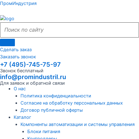
Поиск
Поиск
Перейти
Поиск
Меню
Поиск
Меню
ПромИндустрия
к
по
по
содержимому
сайту
сайту
Сделать заказ
Заказать звонок
+7 (495)-745-75-97
Звонок бесплатный
info@promindustril.ru
Для заявок и обратной связи
О нас
Политика конфиденциальности
Согласие на обработку персональных данных
Договор публичной оферты
Каталог
Компоненты автоматизации и системы управления
Блоки питания
Контроллеры