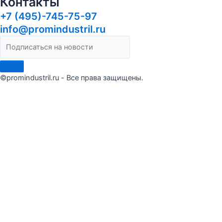
Контакты
+7 (495)-745-75-97
info@promindustril.ru
©promindustril.ru - Все права защищены.
Сделать заказ
Оставьте заявку и мы ответим в течение 15 минут
Я ознакомлен(а) и согласен(на) с условиями
Публичной
оферты
Я даю согласие на обработку моих персональных данных