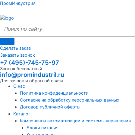
Поиск
Поиск
Перейти
Поиск
Меню
Поиск
Меню
ПромИндустрия
к
по
по
содержимому
сайту
сайту
Сделать заказ
Заказать звонок
+7 (495)-745-75-97
Звонок бесплатный
info@promindustril.ru
Для заявок и обратной связи
О нас
Политика конфиденциальности
Согласие на обработку персональных данных
Договор публичной оферты
Каталог
Компоненты автоматизации и системы управления
Блоки питания
Контроллеры