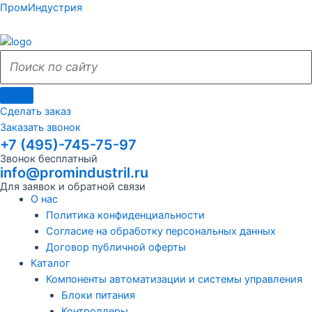
Поиск
Поиск
Перейти
Поиск
Меню
Поиск
Меню
ПромИндустрия
к
по
по
содержимому
сайту
сайту
Сделать заказ
Заказать звонок
+7 (495)-745-75-97
Звонок бесплатный
info@promindustril.ru
Для заявок и обратной связи
О нас
Политика конфиденциальности
Согласие на обработку персональных данных
Договор публичной оферты
Каталог
Компоненты автоматизации и системы управления
Блоки питания
Контроллеры