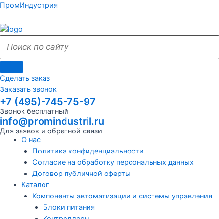
Поиск
Поиск
Перейти
Поиск
Меню
Поиск
Меню
ПромИндустрия
к
по
по
содержимому
сайту
сайту
Сделать заказ
Заказать звонок
+7 (495)-745-75-97
Звонок бесплатный
info@promindustril.ru
Для заявок и обратной связи
О нас
Политика конфиденциальности
Согласие на обработку персональных данных
Договор публичной оферты
Каталог
Компоненты автоматизации и системы управления
Блоки питания
Контроллеры