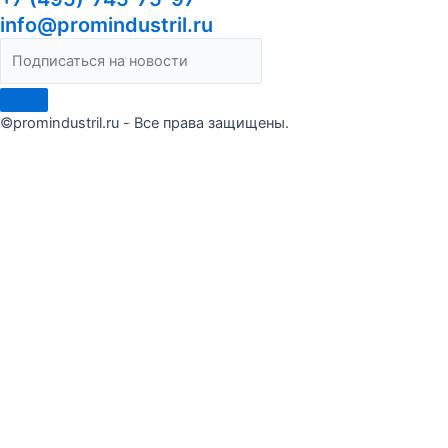
info@promindustril.ru
©promindustril.ru - Все права защищены.
Сделать заказ
Оставьте заявку и мы ответим в течение 15 минут
Я ознакомлен(а) и согласен(на) с условиями
Публичной
оферты
Я даю согласие на обработку моих персональных данных
Отправить запрос